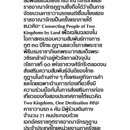
สัมพันธ์เชื่อมโยงราชอาณาจักรไทยและ
ราชอาณาจักรภูฏานซึ่งถือได้ว่าเป็นการ
จัดขบวนคาราวานรถยนต์เชื่อมโยงสอง
ราชอาณาจักรเป็นครั้งแรกภายใต้
แนวคิด“ Connecting People of Two
Kingdoms by Land เพื่อเฉลิมฉลองใน
โอกาสครบรอบความสัมพันธ์ทางการ
ทูต ๓๐ ปีไทย-ภูฎานและวโรกาสพระราช
พิธีบรมราชาภิเษกพระบาทสมเด็จพระ
วชิรเกล้าเจ้าอยู่หัวรัชกาลปัจจุบัน
(รัชกาลที่ ๑๐ แห่งราชวงศ์จักรี)ตลอดจน
ส่งเสริมความสัมพันธ์อันดีของไทย-
ภูฏานในด้านต่าง ๆ ทั้งเศรษฐกิจการค้า
และโดยเฉพาะด้านการท่องเที่ยวซึ่งมี
ความร่วมมือกันในการส่งเสริมการท่อง
เที่ยวของทั้งสองประเทศภายใต้แนวคิด
Two Kingdoms, One Destination คณะ
คาราวานรถ 6 คัน มีผู้ร่วมเดินทาง
จำนวน 21 คนประกอบด้วย
เอกอัครราชทูตราชอาณาจักรภูฏาน
ประจำประเทศไทยหน่วยงานภาครัฐและ