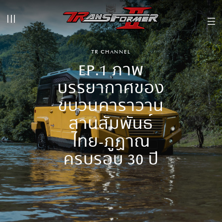
TR CHANNEL
EP.1 ภาพ
บรรยากาศของ
ขบวนคาราวาน
สานสัมพันธ์
ไทย-ภูฏาณ
ครบรอบ 30 ปี