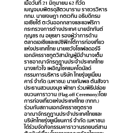
เมื่อวันที่ 21 มิถุนายน 62 ที่วัด
เบญจมบพิตรดุสิตวนาราม ราชวรวิหาร
กทม. นายเจษฎา กตเวทิน อธิบดีกรม
เอเซียใต้ ตะวันออกกลางและแอฟริกา
กระทรวงการต่างประเทศ นายฉัททันต์
กุญชร ณ อยุธยา รองผู้ว่าการด้าน
ตลาดเอเชียและแปซิฟิกใต้การท่องเที่ยว
แห่งประเทศไทย นายเชวังโชเฟลดอร์จี
เอกอัครราชทูตวิสามัญผู้มีอำนาจเต็ม
ราชอาณาจักรภูฏานประจำประเทศไทย
นางแก้วใจ เผอิญโชคแมคโดนัลด์
กรรมการบริหาร บริษัท ไทยรุ่งยูเนี่ยน
คาร์ จำกัด (มหาชน) นายกัมพล ตันสัจจา
ประธานสวนนงนุช พัทยา ร่วมพิธีปล่อย
ขบวนคาราวาน (Flag-off Ceremony)โดย
การท่องเที่ยวแห่งประเทศไทย (ททท.)
ร่วมกับสถานเอกอัครราชทูตราช
อาณาจักรภูฏานประจำประเทศไทยและ
บริษัทไทยรุ่งยูเนี่ยนคาร์ จำกัด (มหาชน)
ได้ร่วมจัดกิจกรรมคาราวานรถยนต์สาน