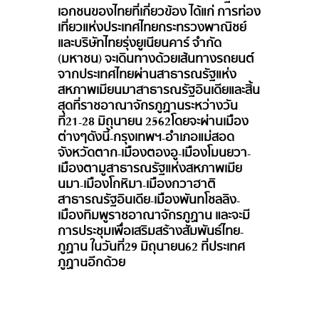
เอกชนของไทยที่เกี่ยวข้อง ได้แก่ การท่อง
เที่ยวแห่งประเทศไทยกระทรวงพาณิชย์
และบริษัทไทยรุ่งยูเนียนคาร์ จำกัด
(มหาชน) จะเดินทางด้วยเส้นทางรถยนต์
จากประเทศไทยผ่านสาธารณรัฐแห่ง
สหภาพเมียนมาสาธารณรัฐอินเดียและสิ้น
สุดที่ราชอาณาจักรภูฏานระหว่างวัน
ที่21-28 มิถุนายน 2562โดยจะผ่านเมือง
ต่างๆดังนี้-กรุงเทพฯ-อำเภอแม่สอด
จังหวัดตาก-เมืองตองอู-เมืองโมนยวา-
เมืองตามูสาธารณรัฐแห่งสหภาพเมีย
นมา-เมืองโกหิมา-เมืองกวาฮาติ
สาธารณรัฐอินเดีย-เมืองพันทโชลลิง-
เมืองทิมพูราชอาณาจักรภูฏาน และจะมี
การประชุมเพื่อเสริมสร้างสัมพันธ์ไทย-
ภูฏาน ในวันที่29 มิถุนายน62 ที่ประเทศ
ภูฏานอีกด้วย