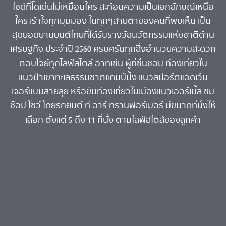
ไซด์ที่โดเด่นไม่เหมือนใคร สะท้อนความเป็นเอกลักษณ์เหนือ
ใคร เร้าใจทุกมุมมอง ในทุกๆสายตาของคนที่พบเห็น เป็น
สุดยอดยานยนต์ไทยที่ได้รับรางวัลนวัตกรรมแห่งชาติด้าน
เศรษฐกิจ ประจำปี 2560 ครบครันทุกสิ่งอำนวยความสะดวก
ตอบโจย์ทุกไลฟ์สไตล์ อาทิเช่น ผู้ที่ชื่นชอบ ท่องเที่ยวใน
แนวป่าเขาทะเลธรรมชาติแคมป์ปิ้ง แนวสปอร์ตแอดเว้น
เจอร์แบบสายลุย หรือขับท่องเที่ยวในเมืองแนวเออร์เบิ้ล ชิม
ช๊อป โชว์ โดยรถยนต์ ที อาร์ ทรานฟอร์เมอร์ มีขนาดที่นั่งให้
เลือก ตั้งแต่ 5 ถึง 11 ที่นั่ง ตามไลฟ์สไตส์ของลูกค้า