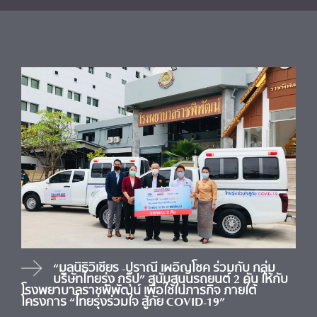
“มูลนิธิวิเชียร -ปราณี เผอิญโชค ร่วมกับ กลุ่ม
บริษัทไทยรุ่ง กรุ๊ป” สนับสนุนรถยนต์ 2 คัน ให้กับ
โรงพยาบาลราชพิพัฒน์ เพื่อใช้ในภารกิจ ภายใต้
โครงการ “ไทยรุ่งร่วมใจ สู้ภัย COVID-19”