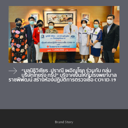
“มูลนิธิวิเชียร -ปราณี เผอิญโชค ร่วมกับ กลุ่ม
บริษัทไทยรุ่ง กรุ๊ป” บริจาคเงินให้กับโรงพยาบาล
ราชพิพัฒน์ สร้างห้องปฏิบัติการตรวจเชื้อ COVID-19
Brand Story