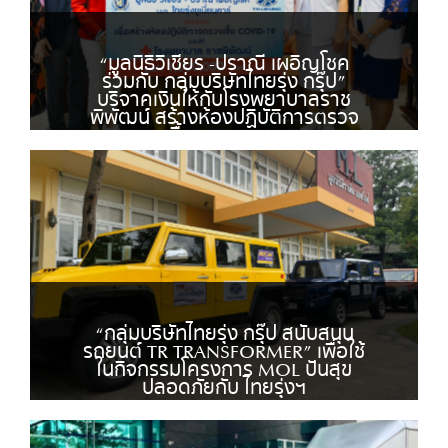
“มูลนิธิวิเชียร -ปราณี เผอิญโชค
ร่วมกับ กลุ่มบริษัทไทยรุ่ง กรุ๊ป”
บริจาคเงินให้กับโรงพยาบาลราช
พิพัฒน์ สร้างห้องปฏิบัติการตรวจ
เชื้อ COVID-19
“กลุ่มบริษัทไทยรุ่ง กรุ๊ป สนับสนุน
รถยนต์ TR TRANSFORMER” เพื่อใช้
ในกิจกรรมโครงการ MOL ปันสุข
ปลอดภัยกับ ไทยรุ่งฯ