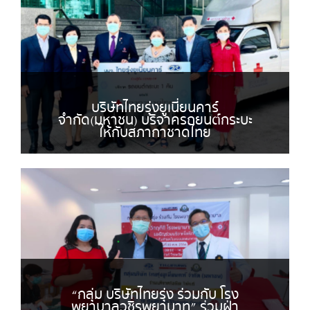
บริษัทไทยรุ่งยูเนี่ยนคาร์
จำกัด(มหาชน) บริจาครถยนต์กระบะ
ให้กับสภากาชาดไทย
“กลุ่ม บริษัทไทยรุ่ง ร่วมกับ โรง
พยาบาลวชิรพยาบาท” ร่วมฝ่า