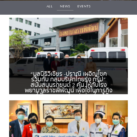
ALL
NEWS
EVENTS
“มูลนิธิวิเชียร -ปราณี เผอิญโชค
ร่วมกับ กลุ่มบริษัทไทยรุ่ง กรุ๊ป”
สนับสนุนรถยนต์ 2 คัน ให้กับโรง
พยาบาลราชพิพัฒน์ เพื่อใช้ในภารกิจ
ภายใต้โครงการ “ไทยรุ่งร่วมใจ สู้ภัย
COVID-19”