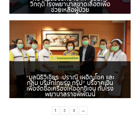
วิกฤติ โรงพยาบาลขาดเลือดเพื่อ
ช่วยเหลือผู้ป่วย
“มูลนิธิวิเชียร -ปราณี เผอิญโชค และ
กลุ่ม บริษัทไทยรุ่ง กรุ๊ป” บริจาคเงิน
เพื่อจัดซื้อเครื่องให้ออกซิเจน กับโรง
พยาบาลราชพิพัฒน์
1
2
3
→